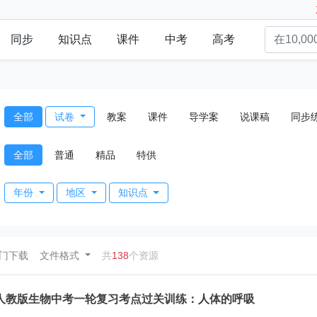
同步
知识点
课件
中考
高考
全部
试卷
教案
课件
导学案
说课稿
同步
全部
普通
精品
特供
年份
地区
知识点
ent)
门下载
文件格式
共
138
个资源
人教版生物中考一轮复习考点过关训练：人体的呼吸