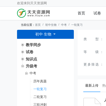
欢迎来到
天天资源网
首页
试卷
当前位置：
首页
初中生物
中考
一轮复习
初中 生物
类型
：
教学同步
等级
：
试卷
知识点
更多筛选
：
升级考
中考
历年真题
(curr
最新上传
热
一轮复习
二轮复习
三轮冲刺