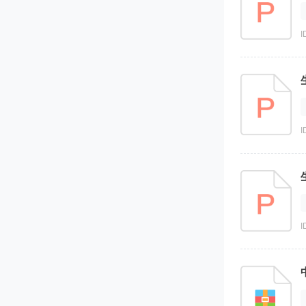
I
I
I