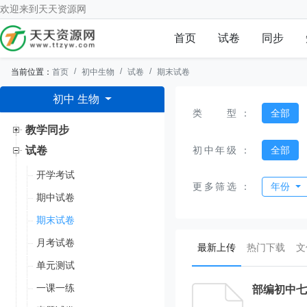
欢迎来到
天天资源网
首页
试卷
同步
当前位置：
首页
初中生物
试卷
期末试卷
初中 生物
类型
：
全部
教学同步
初中年级
：
全部
试卷
开学考试
更多筛选
：
年份
期中试卷
期末试卷
月考试卷
(current)
最新上传
热门下载
文
单元测试
一课一练
部编初中七