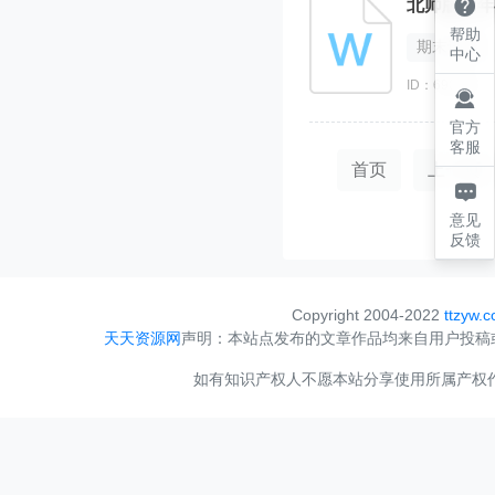

北师版八年
帮助
期末试卷
中心
ID：690286

官方
客服
首页
上一页

意见
反馈
Copyright 2004-2022
ttzyw.
天天资源网
声明：本站点发布的文章作品均来自用户投稿
如有知识产权人不愿本站分享使用所属产权作品，