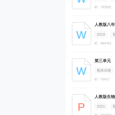
ID：783502
人教版八年
2019
ID：684762
第三单元 
期末试卷
ID：53417
人教版生物
2021