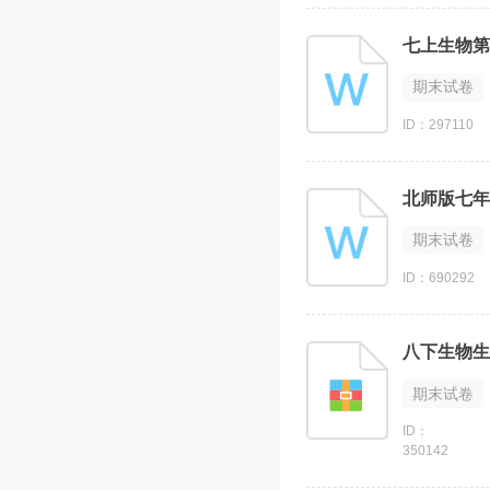
七上生物第
期末试卷
ID：297110
北师版七年
期末试卷
ID：690292
八下生物生
期末试卷
ID：
350142