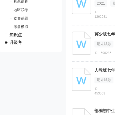
真题试卷
2021
地区联考
ID：
1261981
竞赛试题
考前模拟
冀少版七年
知识点
升级考
期末试卷
ID：690285
人教版七年
期末试卷
ID：
453503
部编初中生