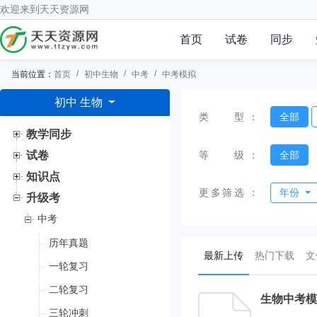
欢迎来到
天天资源网
首页
试卷
同步
当前位置：
首页
初中生物
中考
中考模拟
初中 生物
类型
：
全部
教学同步
等级
：
全部
试卷
知识点
更多筛选
：
年份
升级考
中考
历年真题
(current)
最新上传
热门下载
文
一轮复习
二轮复习
生物中考模
三轮冲刺