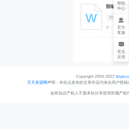
帮助
部编中考生
中心
2021

官方
ID：735283
客服

首页
意见
反馈
Copyright 2004-2022
ttzyw.
天天资源网
声明：本站点发布的文章作品均来自用户投稿
如有知识产权人不愿本站分享使用所属产权作品，