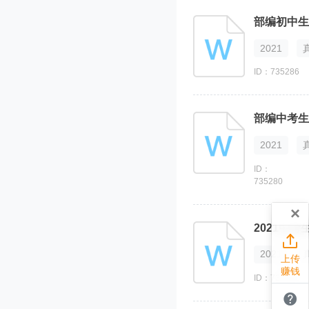
部编初中生
2021
ID：735286
部编中考生
2021
ID：
735280
×
2021中

2021
上传
赚钱
ID：735281
