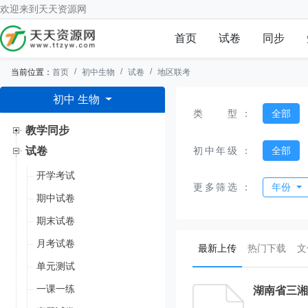
欢迎来到
天天资源网
首页
试卷
同步
当前位置：
首页
初中生物
试卷
地区联考
初中 生物
类型
：
全部
教学同步
初中年级
：
全部
试卷
开学考试
更多筛选
：
年份
期中试卷
期末试卷
月考试卷
(current)
最新上传
热门下载
文
单元测试
一课一练
湖南省三湘