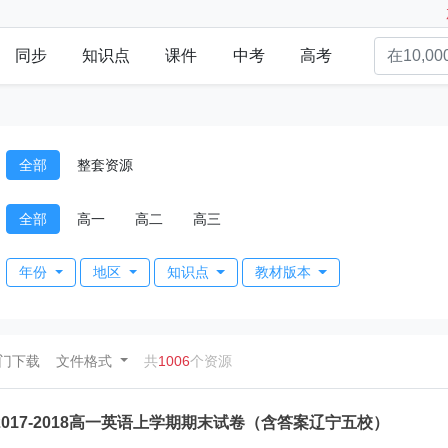
同步
知识点
课件
中考
高考
全部
整套资源
全部
高一
高二
高三
年份
地区
知识点
教材版本
ent)
门下载
文件格式
共
1006
个资源
2017-2018高一英语上学期期末试卷（含答案辽宁五校）