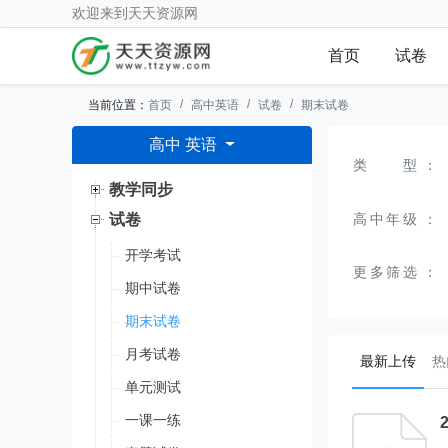
欢迎来到
天天资源网
首页
试卷
当前位置：
首页
高中英语
试卷
期末试卷
高中 英语
类型
：
教学同步
高中年级
：
试卷
开学考试
更多筛选
：
期中试卷
期末试卷
月考试卷
(curr
最新上传
热
单元测试
一课一练