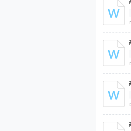
I
I
I