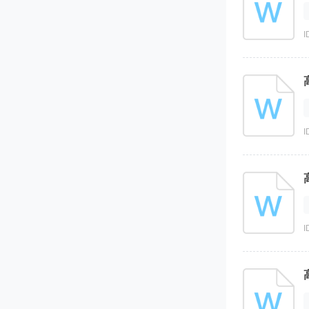
I
I
I