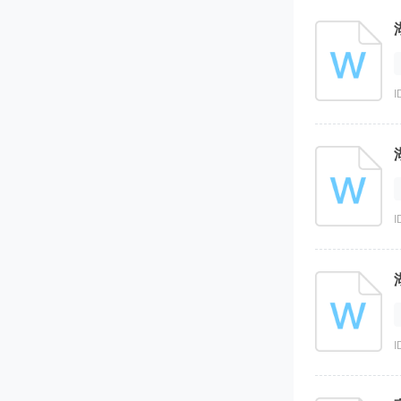
I
I
I