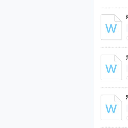
I
I
I