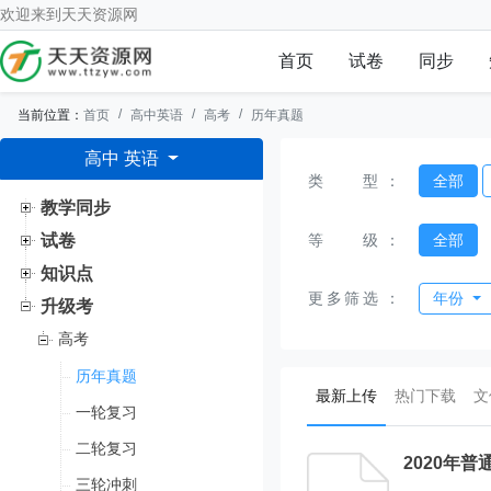
欢迎来到
天天资源网
首页
试卷
同步
当前位置：
首页
高中英语
高考
历年真题
高中 英语
类型
：
全部
教学同步
等级
：
全部
试卷
知识点
更多筛选
：
年份
升级考
高考
历年真题
(current)
最新上传
热门下载
文
一轮复习
二轮复习
2020年
三轮冲刺