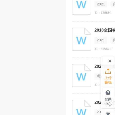
2021
ID：736664
2018全
2021
ID：555673
×

考前模拟
上传
赚钱
ID：674257

帮助
2020年
中心
2020
