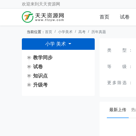
欢迎来到
天天资源网
首页
试卷
当前位置：
首页
小学美术
高考
历年真题
小学 美术
类型
：
教学同步
等级
：
试卷
知识点
更多筛选
：
升级考
(curr
最新上传
热