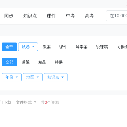
同步
知识点
课件
中考
高考
全部
试卷
教案
课件
导学案
说课稿
同步
全部
普通
精品
特供
年份
地区
知识点
ent)
门下载
文件格式
共
0
个资源