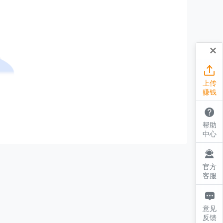
×

上传
赚钱

帮助
中心

官方
客服

意见
反馈