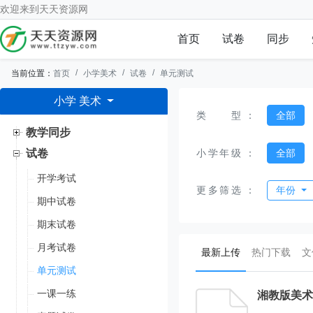
欢迎来到
天天资源网
首页
试卷
同步
当前位置：
首页
小学美术
试卷
单元测试
小学 美术
类型
：
全部
教学同步
小学年级
：
全部
试卷
开学考试
更多筛选
：
年份
期中试卷
期末试卷
月考试卷
(current)
最新上传
热门下载
文
单元测试
一课一练
湘教版美术