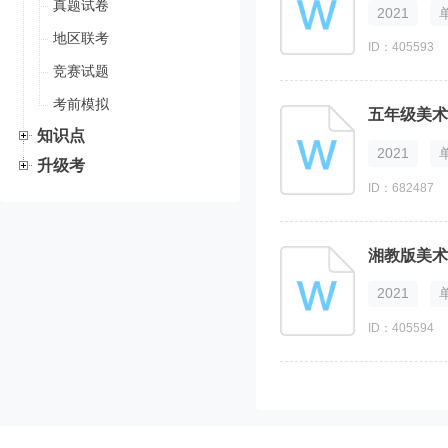
真题试卷
2021
地区联考
ID：405593
竞赛试题
考前模拟
五年级美术
知识点
2021
升级考
ID：682487
湘教版美术
2021
ID：405594