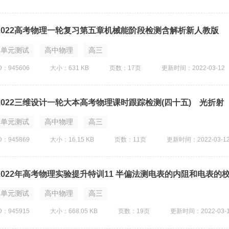
2022高考物理一轮复习第五章机械能阶段检测含解析新人教版
单元测试
高中物理
高三
D：945606
大小：631 KB
页数：17页
更新时间：2022-03-12
2022三维设计一轮大本高考物理课时跟踪检测(四十五) 光折射
单元测试
高中物理
高三
D：945869
大小：16.15 KB
页数：11页
更新时间：2022-03-1
2022年高考物理实验提升特训11 半偏法测电表的内阻和电表的
单元测试
高中物理
高三
D：945915
大小：668.05 KB
页数：19页
更新时间：2022-03-