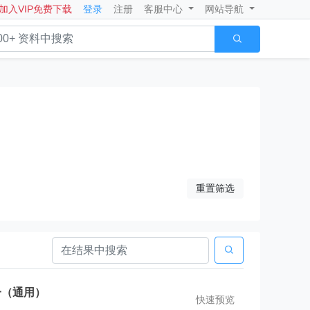
加入VIP免费下载
登录
注册
客服中心
网站导航

重置筛选

一（通用）
快速预览