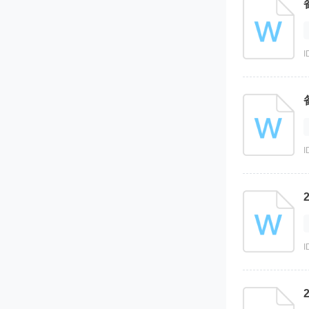
I
I
I