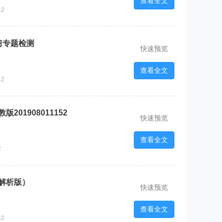
查看全文
12
习专题检测
快速预览
查看全文
12
01908011152
快速预览
查看全文
2
解析版）
快速预览
查看全文
12