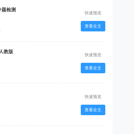
专题检测
快速预览
查看全文
2
人教版
快速预览
查看全文
快速预览
查看全文