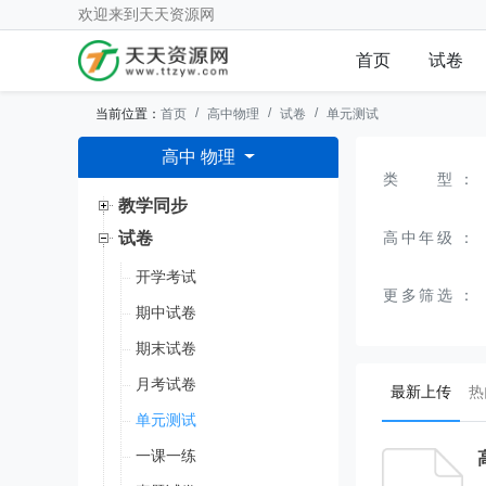
欢迎来到
天天资源网
首页
试卷
当前位置：
首页
高中物理
试卷
单元测试
高中 物理
类型
：
教学同步
高中年级
：
试卷
开学考试
更多筛选
：
期中试卷
期末试卷
月考试卷
(curr
最新上传
热
单元测试
一课一练