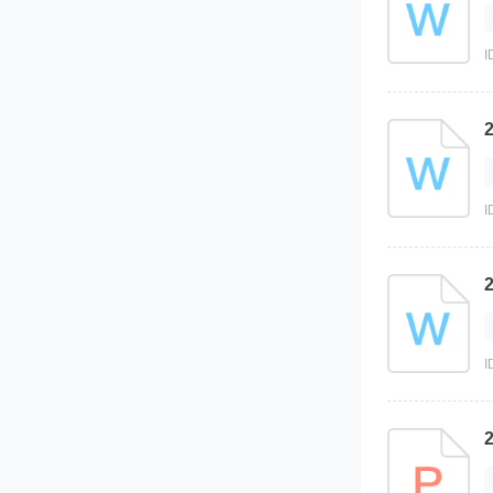
I
I
I