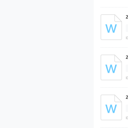
I
I
I