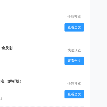
快速预览
查看全文
 全反射
快速预览
查看全文
2
校准（解析版）
快速预览
查看全文
12