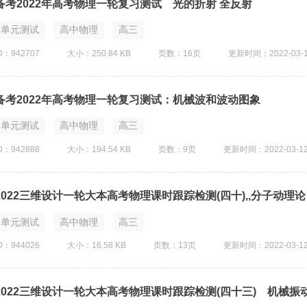
备考2022年高考物理一轮复习测试 光的折射 全反射
单元测试
高中物理
高三
D：942707
大小：250.84 KB
页数：16页
更新时间：2022-03-
备考2022年高考物理一轮复习测试：机械波和波动图象
单元测试
高中物理
高三
D：942888
大小：194.54 KB
页数：9页
更新时间：2022-03-1
2022三维设计一轮大本高考物理课时跟踪检测(四十),,分子动理
单元测试
高中物理
高三
D：944026
大小：16.58 KB
页数：13页
更新时间：2022-03-1
2022三维设计一轮大本高考物理课时跟踪检测(四十三) 机械振