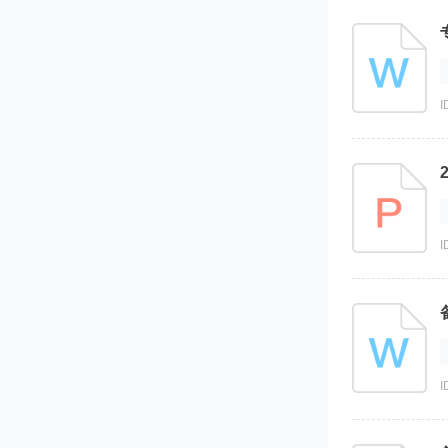
I
I
I