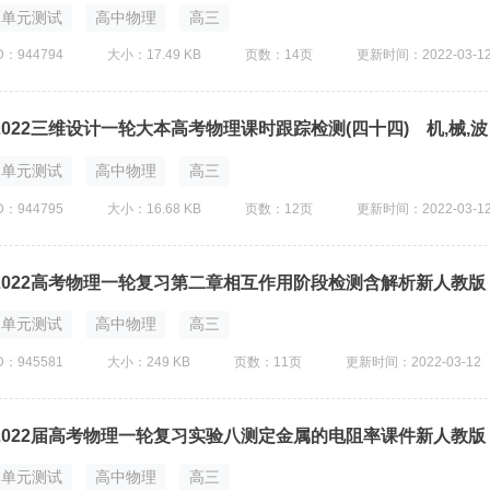
单元测试
高中物理
高三
D：944794
大小：17.49 KB
页数：14页
更新时间：2022-03-1
2022三维设计一轮大本高考物理课时跟踪检测(四十四) 机,械,波
单元测试
高中物理
高三
D：944795
大小：16.68 KB
页数：12页
更新时间：2022-03-1
2022高考物理一轮复习第二章相互作用阶段检测含解析新人教版
单元测试
高中物理
高三
D：945581
大小：249 KB
页数：11页
更新时间：2022-03-12
2022届高考物理一轮复习实验八测定金属的电阻率课件新人教版
单元测试
高中物理
高三