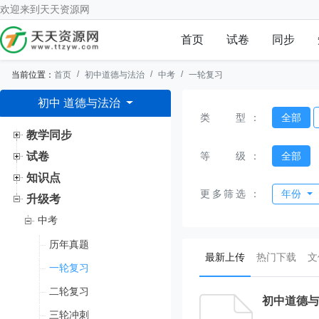
欢迎来到
天天资源网
首页
试卷
同步
当前位置：
首页
初中道德与法治
中考
一轮复习
初中 道德与法治
类型
：
全部
教学同步
等级
：
全部
试卷
知识点
更多筛选
：
年份
升级考
中考
历年真题
(current)
最新上传
热门下载
文
一轮复习
二轮复习
初中道德与
三轮冲刺