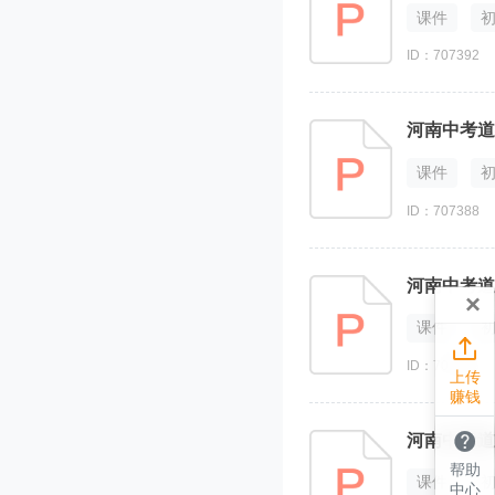
课件
ID：707392
河南中考道
课件
ID：707388
×
课件

ID：707395
上传
赚钱

帮助
课件
中心