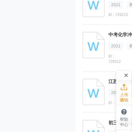
2021
ID：729213
中考化学冲
2021
ID：
729212
×
江苏省如东

2021
上传
赚钱
ID：729205

帮助
初三年级化
中心