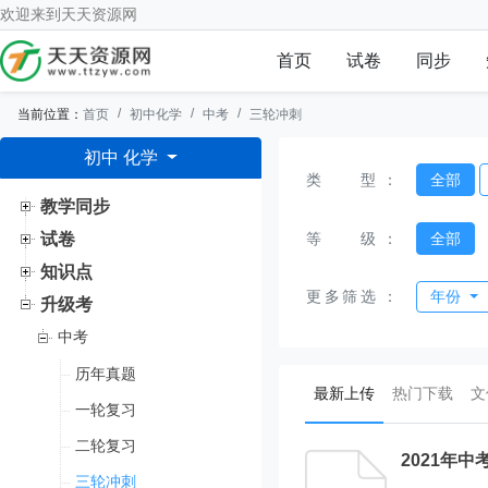
欢迎来到
天天资源网
首页
试卷
同步
当前位置：
首页
初中化学
中考
三轮冲刺
初中 化学
类型
：
全部
教学同步
等级
：
全部
试卷
知识点
更多筛选
：
年份
升级考
中考
历年真题
(current)
最新上传
热门下载
文
一轮复习
二轮复习
2021年
三轮冲刺