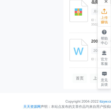
×
岳阳201

月考试卷
上传
ID：
赚钱
350283

帮助
2008年
中心
2021

官方
ID：297046
客服

首页
上一页
意见
反馈
Copyright 2004-2022
ttzyw.
天天资源网
声明：本站点发布的文章作品均来自用户投稿