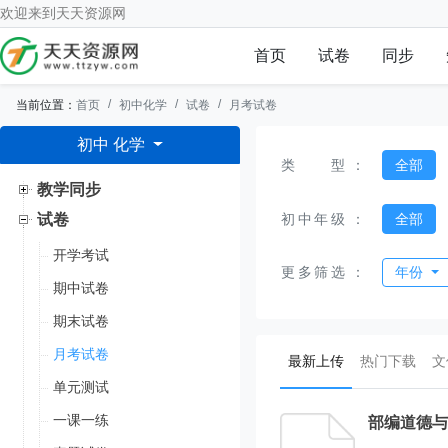
欢迎来到
天天资源网
首页
试卷
同步
当前位置：
首页
初中化学
试卷
月考试卷
初中 化学
类型
：
全部
教学同步
初中年级
：
全部
试卷
开学考试
更多筛选
：
年份
期中试卷
期末试卷
月考试卷
(current)
最新上传
热门下载
文
单元测试
一课一练
部编道德与