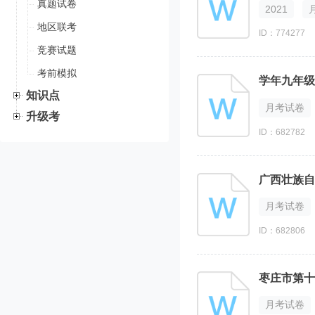
真题试卷
2021
地区联考
ID：774277
竞赛试题
考前模拟
学年九年级
知识点
月考试卷
升级考
ID：682782
月考试卷
ID：682806
枣庄市第十
月考试卷