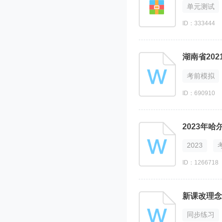
单元测试
ID：333444
湖南省20
考前模拟
ID：690910
2023年
2023
ID：1266718
新课改理念
同步练习