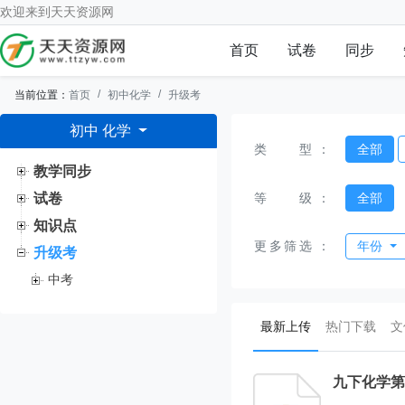
欢迎来到
天天资源网
首页
试卷
同步
当前位置：
首页
初中化学
升级考
初中 化学
类型
：
全部
教学同步
等级
：
全部
试卷
知识点
更多筛选
：
年份
升级考
中考
(current)
最新上传
热门下载
文
九下化学第