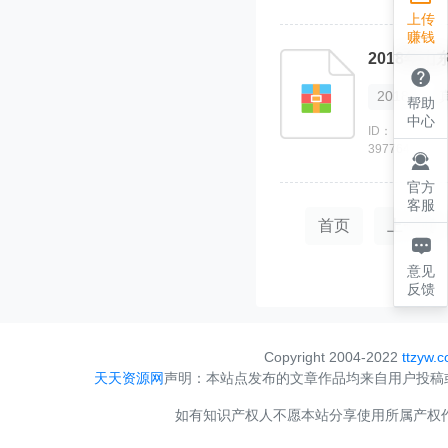
上传
赚钱
2018年

2018
帮助
中心
ID：
397764

官方
客服
首页
上一页

意见
反馈
Copyright 2004-2022
ttzyw.
天天资源网
声明：本站点发布的文章作品均来自用户投稿
如有知识产权人不愿本站分享使用所属产权作品，