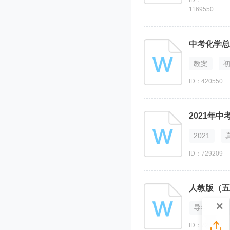
ID：
1169550
中考化学总
教案
ID：420550
2021年
2021
ID：729209
人教版（五
×
导学案

ID：720273