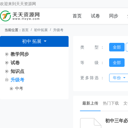
欢迎来到
天天资源网
首页
试卷
同步
当前位置：
首页
初中拓展
升级考
初中 拓展
类型
：
全部
教学同步
等级
：
全部
试卷
知识点
更多筛选
：
年份
升级考
中考
(current)
最新上传
热门下载
文
初中三年必