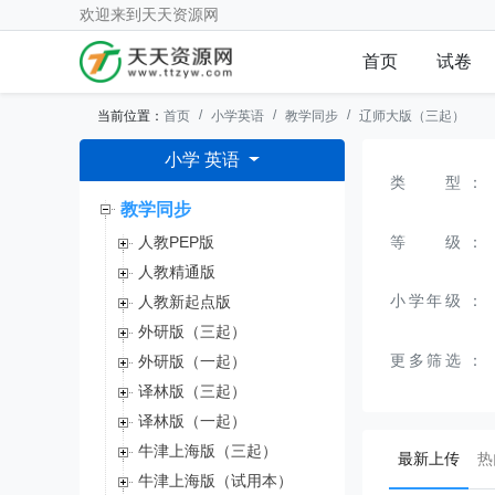
欢迎来到
天天资源网
首页
试卷
当前位置：
首页
小学英语
教学同步
辽师大版（三起）
小学 英语
类型
：
教学同步
等级
：
人教PEP版
人教精通版
小学年级
：
人教新起点版
外研版（三起）
更多筛选
：
外研版（一起）
译林版（三起）
译林版（一起）
牛津上海版（三起）
(curr
最新上传
热
牛津上海版（试用本）