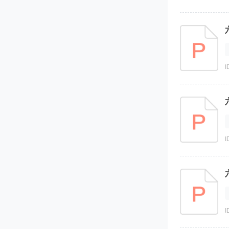
I
I
I