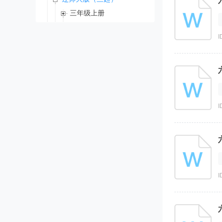
三年级上册
三年级下册
I
四年级上册
四年级下册
五年级上册
五年级下册
六年级上册
I
六年级下册
科普版
辽师大版（一起）
川教版（三起）
鲁科版（五四学制）（三起）
新世纪英语
I
Join in 剑桥英语
新概念英语青少版
清华版