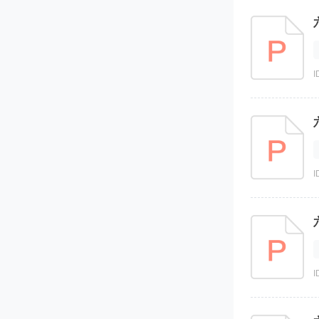
I
I
I