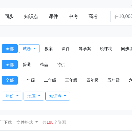
同步
知识点
课件
中考
高考
全部
试卷
教案
课件
导学案
说课稿
同步
全部
普通
精品
特供
全部
一年级
二年级
三年级
四年级
五年级
年份
地区
知识点
ent)
门下载
文件格式
共
198
个资源