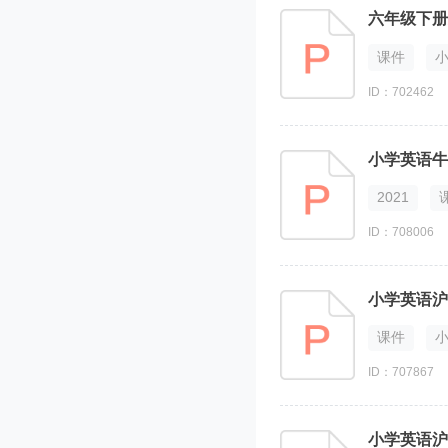
科普版
辽师大版（一起）
课件
川教版（三起）
ID：702462
鲁科版（五四学制）（三起）
新世纪英语
小学英语牛津深
Join in 剑桥英语
新概念英语青少版
2021
清华版
ID：708006
香港牛津版（New Magic）
新蕾快乐英语
小学英语沪教
沪教牛津版（深圳用）
一年级上册
课件
一年级下册
ID：707867
二年级上册
二年级下册
三年级上册
小学英语沪教