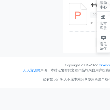
帮助
小学英语沪教
中心
2021

官方
ID：710131
客服

首页
意见
反馈
Copyright 2004-2022
ttzyw.
天天资源网
声明：本站点发布的文章作品均来自用户投稿
如有知识产权人不愿本站分享使用所属产权作品，