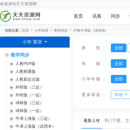
欢迎来到
天天资源网
首页
试卷
同步
当前位置：
首页
小学英语
教学同步
沪教牛津版（深圳用）
小学 英语
类型
：
全部
教学同步
等级
：
全部
人教PEP版
人教精通版
小学年级
：
全部
人教新起点版
外研版（三起）
更多筛选
：
年份
外研版（一起）
译林版（三起）
译林版（一起）
牛津上海版（三起）
(current)
最新上传
热门下载
文
牛津上海版（试用本）