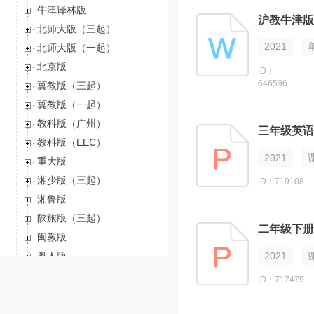
牛津译林版
沪教牛津版
北师大版（三起）
2021
北师大版（一起）
北京版
ID：
646596
冀教版（三起）
冀教版（一起）
教科版（广州）
三年级英语上
教科版（EEC）
2021
重大版
湘少版（三起）
ID：719108
湘鲁版
陕旅版（三起）
二年级下册
闽教版
2021
粤人版
接力版
ID：717479
深港朗文版
辽师大版（三起）