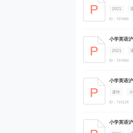
三年级下册
2021
四年级上册
ID：707866
四年级下册
五年级上册
五年级下册
六年级上册
2021
六年级下册
ID：707860
新版香港朗文
试卷
知识点
升级考
课件
ID：710126
小学英语沪教