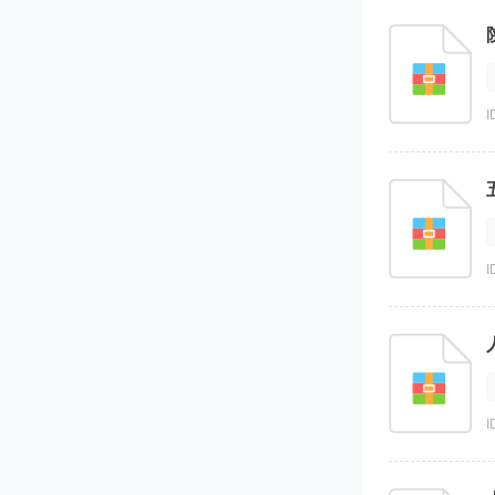
I
I
I