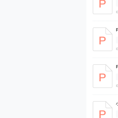
I
I
I