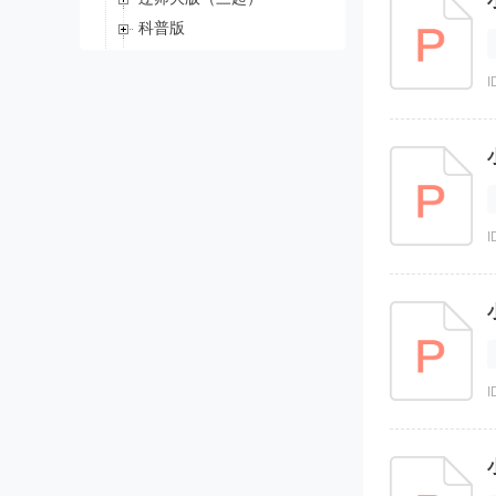
科普版
辽师大版（一起）
I
川教版（三起）
鲁科版（五四学制）（三起）
新世纪英语
Join in 剑桥英语
新概念英语青少版
清华版
I
香港牛津版（New Magic）
新蕾快乐英语
沪教牛津版（深圳用）
新版香港朗文
I
试卷
知识点
升级考