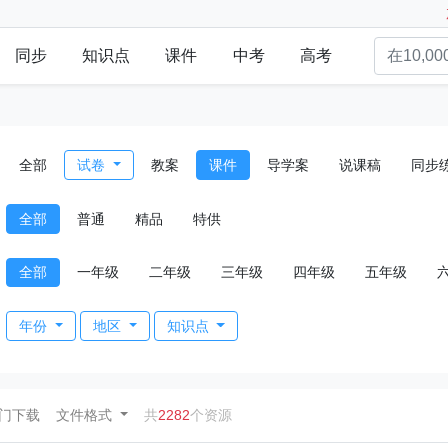
同步
知识点
课件
中考
高考
全部
试卷
教案
课件
导学案
说课稿
同步
全部
普通
精品
特供
全部
一年级
二年级
三年级
四年级
五年级
年份
地区
知识点
ent)
门下载
文件格式
共
2282
个资源