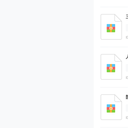
I
I
I