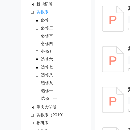
新世纪版
冀教版
必修一
必修二
I
必修三
必修四
必修五
选修六
选修七
I
选修八
选修九
选修十
选修十一
重庆大学版
I
冀教版（2019）
教科版