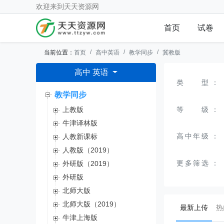
欢迎来到
天天资源网
首页
试卷
当前位置：
首页
高中英语
教学同步
冀教版
高中 英语
类型
：
教学同步
等级
：
上教版
牛津译林版
高中年级
：
人教新课标
人教版（2019）
更多筛选
：
外研版（2019）
外研版
北师大版
北师大版（2019）
(curr
最新上传
热
牛津上海版