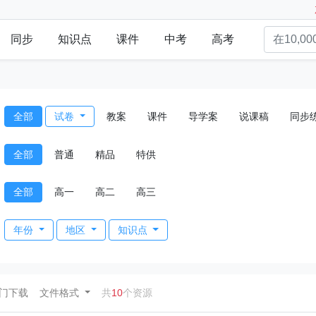
同步
知识点
课件
中考
高考
全部
试卷
教案
课件
导学案
说课稿
同步
全部
普通
精品
特供
全部
高一
高二
高三
年份
地区
知识点
ent)
门下载
文件格式
共
10
个资源