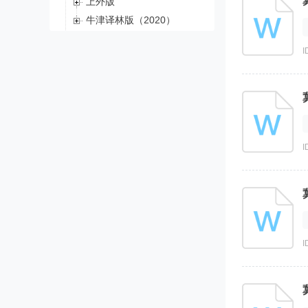
上外版
牛津译林版（2020）
试卷
I
知识点
升级考
I
I