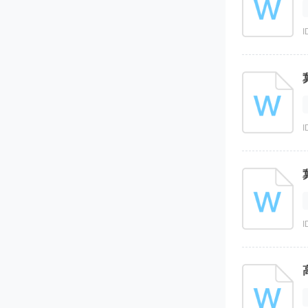
I
I
I