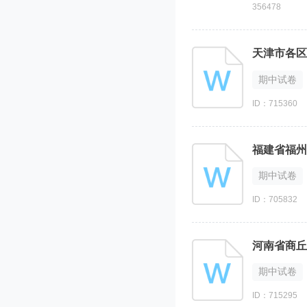
356478
期中试卷
ID：715360
期中试卷
ID：705832
期中试卷
ID：715295