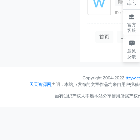
期中试卷
中心
ID：715278

官方
客服
首页
上一页

意见
反馈
Copyright 2004-2022
ttzyw.
天天资源网
声明：本站点发布的文章作品均来自用户投稿
如有知识产权人不愿本站分享使用所属产权作品，