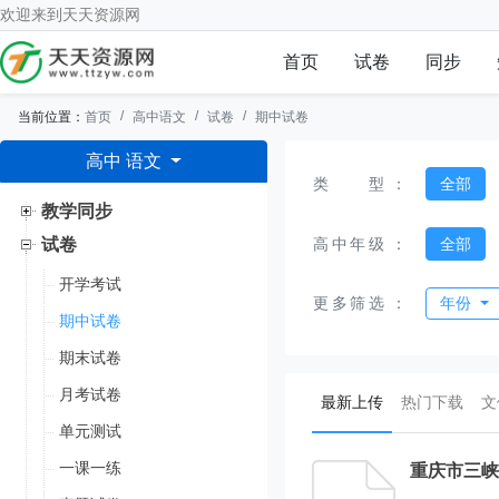
欢迎来到
天天资源网
首页
试卷
同步
当前位置：
首页
高中语文
试卷
期中试卷
高中 语文
类型
：
全部
教学同步
高中年级
：
全部
试卷
开学考试
更多筛选
：
年份
期中试卷
期末试卷
月考试卷
(current)
最新上传
热门下载
文
单元测试
一课一练