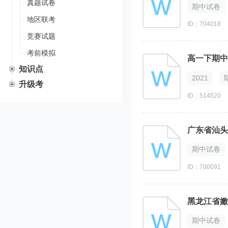
真题试卷
期中试卷
地区联考
ID：704018
竞赛试题
考前模拟
高一下期中
知识点
2021
升级考
ID：514520
期中试卷
ID：700091
期中试卷