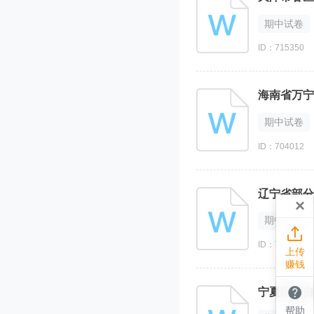
期中试卷
ID：715350
期中试卷
ID：704012
×
期中试卷

ID：715297
上传
赚钱

帮助