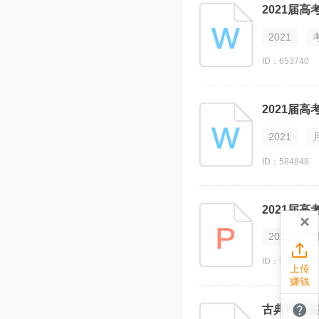
2021
ID：653740
2021届
2021
ID：584848
×
2021

ID：584730
上传
赚钱

古典诗歌鉴