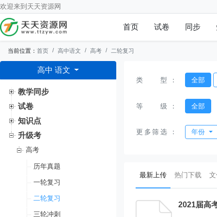
欢迎来到
天天资源网
首页
试卷
同步
当前位置：
首页
高中语文
高考
二轮复习
高中 语文
类型
：
全部
教学同步
等级
：
全部
试卷
知识点
更多筛选
：
年份
升级考
高考
历年真题
(current)
最新上传
热门下载
文
一轮复习
二轮复习
2021届
三轮冲刺