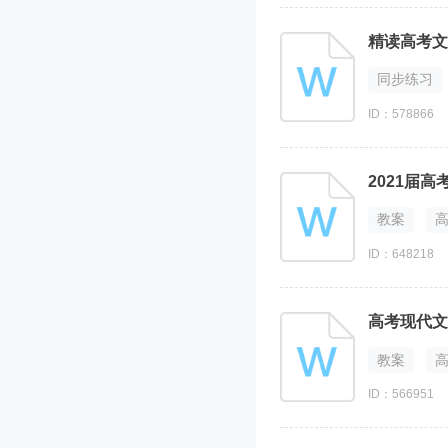
精读高考文
同步练习
ID：578866
2021届
教案
ID：648218
高考现代文
教案
ID：566951