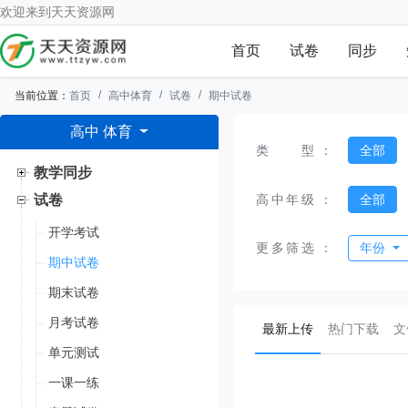
欢迎来到
天天资源网
首页
试卷
同步
当前位置：
首页
高中体育
试卷
期中试卷
高中 体育
类型
：
全部
教学同步
高中年级
：
全部
试卷
开学考试
更多筛选
：
年份
期中试卷
期末试卷
月考试卷
(current)
最新上传
热门下载
文
单元测试
一课一练