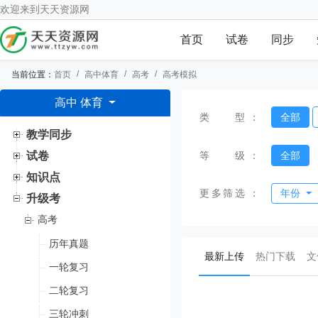
欢迎来到
天天资源网
首页
试卷
同步
当前位置：
首页
高中体育
高考
高考模拟
高中 体育
类型
：
全部
教学同步
等级
：
全部
试卷
知识点
更多筛选
：
年份
升级考
高考
历年真题
(current)
最新上传
热门下载
文
一轮复习
二轮复习
三轮冲刺