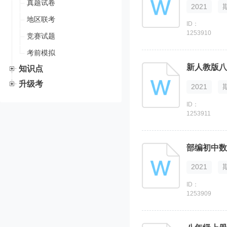
真题试卷
2021
地区联考
ID：
1253910
竞赛试题
考前模拟
新人教版八
知识点
升级考
2021
ID：
1253911
部编初中数
2021
ID：
1253909