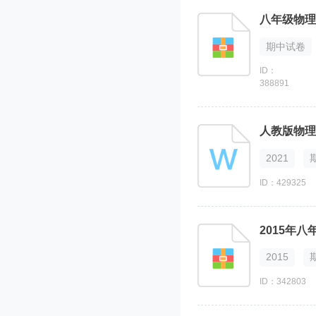
八年级物理
期中试卷
ID：
388891
人教版物理
2021
ID：429325
2015年
2015
ID：342803