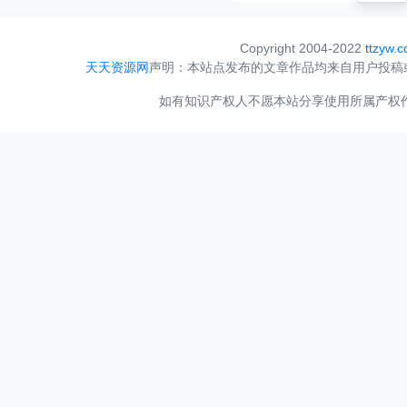
Copyright 2004-2022
ttzyw.
天天资源网
声明：本站点发布的文章作品均来自用户投稿
如有知识产权人不愿本站分享使用所属产权作品，