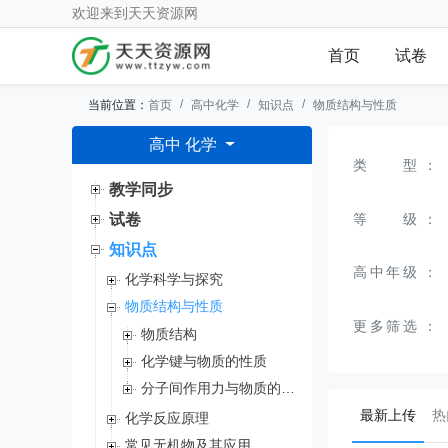
欢迎来到
天天资源网
首页
试卷
当前位置：
首页
高中化学
知识点
物质结构与性质
高中 化学
类型
：
教学同步
等级
：
试卷
知识点
高中年级
：
化学科学与探究
物质结构与性质
更多筛选
：
物质结构
化学键与物质的性质
分子间作用力与物质的性质
(curr
最新上传
热
化学反应原理
常见无机物及其应用