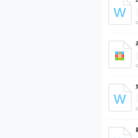
I
I
I