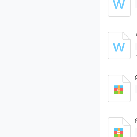
I
I
I