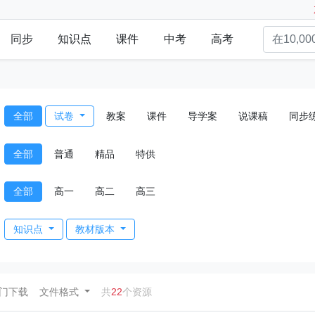
同步
知识点
课件
中考
高考
全部
试卷
教案
课件
导学案
说课稿
同步
全部
普通
精品
特供
全部
高一
高二
高三
知识点
教材版本
ent)
门下载
文件格式
共
22
个资源