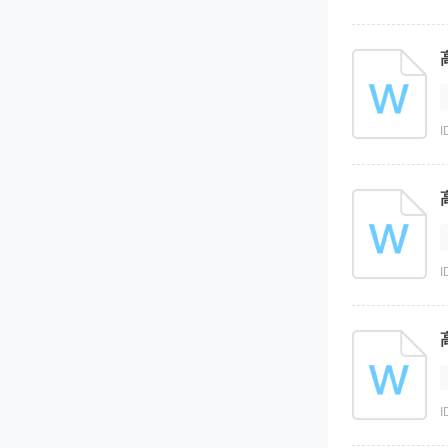
I
I
I