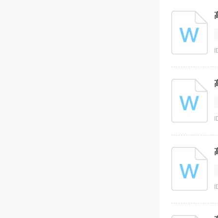
I
I
I