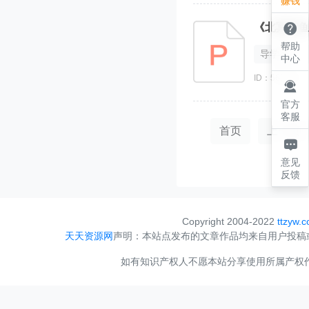
赚钱

《北冥有鱼
帮助
导学案
中心
ID：560580

官方
客服
首页
上一页

意见
反馈
Copyright 2004-2022
ttzyw.
天天资源网
声明：本站点发布的文章作品均来自用户投稿
如有知识产权人不愿本站分享使用所属产权作品，