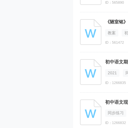
ID：565890
《陋室铭》
教案
ID：561472
初中语文期
2021
ID：1266835
初中语文现
同步练习
ID：1266832