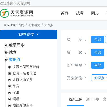
欢迎来到
天天资源网
首页
试卷
同步
当前位置：
首页
初中语文
知识点
初中 语文
类型
：
全部
教学同步
等级
：
全部
试卷
知识点
初中年级
：
全部
文言文阅读与理解
默写，名著导读
更多筛选
：
知识点
古诗词曲鉴赏
字音
字形
(current)
词语
最新上传
热门下载
文
成语及惯用语