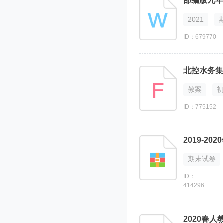
部编版九年
课文库
短语
2021
阅读理解、赏析
ID：679770
升级考
北控水务集
教案
ID：775152
2019-2
期末试卷
ID：
414296
2020春