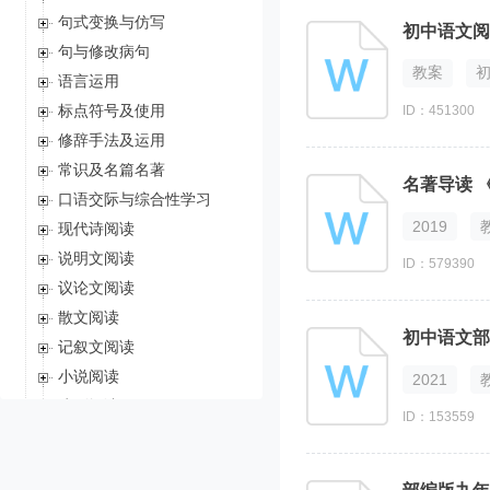
句式变换与仿写
初中语文阅
句与修改病句
教案
语言运用
标点符号及使用
ID：451300
修辞手法及运用
常识及名篇名著
名著导读 
口语交际与综合性学习
2019
现代诗阅读
说明文阅读
ID：579390
议论文阅读
散文阅读
记叙文阅读
小说阅读
2021
戏剧阅读
ID：153559
写作
特殊的记叙文