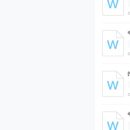
I
I
I