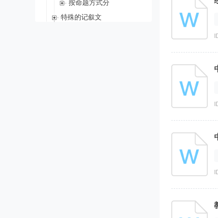
按命题方式分
特殊的记叙文
课文库
I
短语
阅读理解、赏析
升级考
I
I