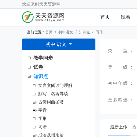
欢迎来到
天天资源网
首页
试卷
当前位置：
首页
初中语文
知识点
写作
初中 语文
类型
：
教学同步
等级
：
试卷
知识点
初中年级
：
文言文阅读与理解
默写，名著导读
更多筛选
：
古诗词曲鉴赏
字音
字形
(curr
词语
最新上传
热
成语及惯用语