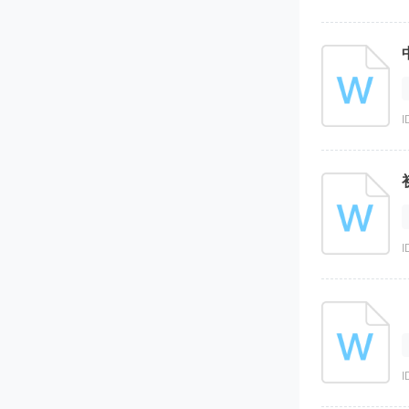
I
I
I