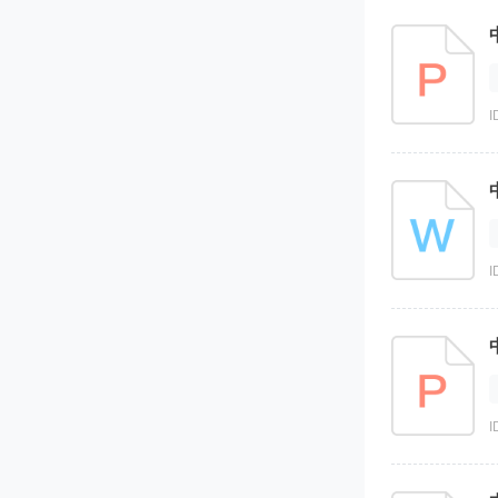
I
I
I