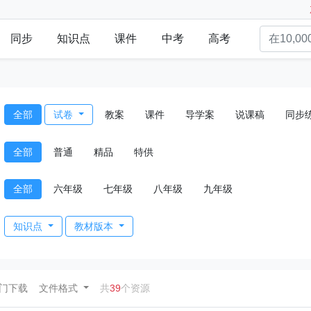
同步
知识点
课件
中考
高考
全部
试卷
教案
课件
导学案
说课稿
同步
全部
普通
精品
特供
全部
六年级
七年级
八年级
九年级
知识点
教材版本
ent)
门下载
文件格式
共
39
个资源