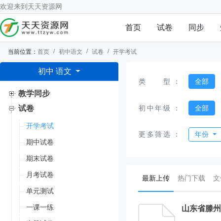
欢迎来到
天天资源网
首页
试卷
同步
当前位置：
首页
初中语文
试卷
开学考试
初中 语文
类型
：
全部
教学同步
初中年级
：
全部
试卷
开学考试
更多筛选
：
年份
期中试卷
期末试卷
月考试卷
(current)
最新上传
热门下载
文
单元测试
一课一练
山东省滕州