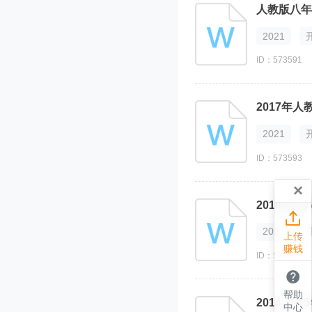
人教版八年
2021
ID：573591
2017年
2021
ID：573593
×
2010学

2021
上传
赚钱
ID：573639

帮助
2014-2
中心