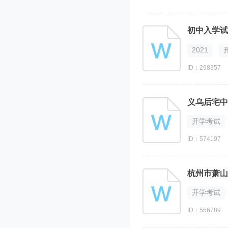
初中入学试
2021
ID：298357
义乌后宅中
开学考试
ID：574197
杭州市萧山
开学考试
ID：556789