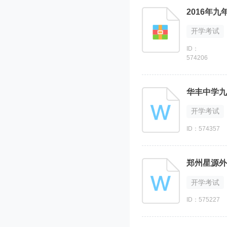
2016年
开学考试
ID：
574206
华丰中学九
开学考试
ID：574357
郑州星源外
开学考试
ID：575227