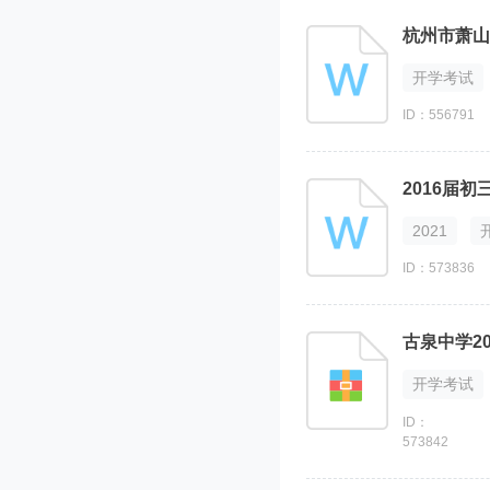
杭州市萧山
开学考试
ID：556791
2016届
2021
ID：573836
古泉中学2
开学考试
ID：
573842