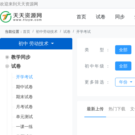
欢迎来到
天天资源网
首页
试卷
同步
当前位置：
首页
初中劳动技术
试卷
开学考试
初中 劳动技术
类型
：
全部
教学同步
初中年级
：
全部
试卷
开学考试
更多筛选
：
年份
期中试卷
期末试卷
月考试卷
(current)
最新上传
热门下载
文
单元测试
一课一练