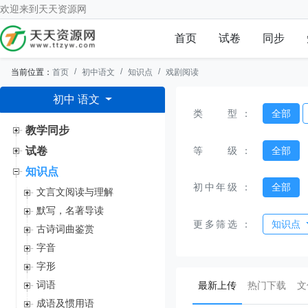
欢迎来到
天天资源网
首页
试卷
同步
当前位置：
首页
初中语文
知识点
戏剧阅读
初中 语文
类型
：
全部
教学同步
等级
：
全部
试卷
知识点
初中年级
：
全部
文言文阅读与理解
默写，名著导读
更多筛选
：
知识点
古诗词曲鉴赏
字音
字形
(current)
词语
最新上传
热门下载
文
成语及惯用语