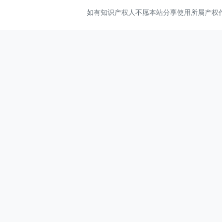
特殊的记叙文
如有知识产权人不愿本站分享使用所属产权作品，
课文库
短语
阅读理解、赏析
升级考