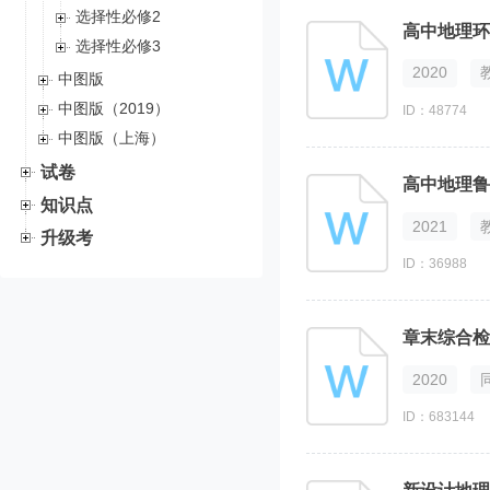
选择性必修2
高中地理环
选择性必修3
2020
中图版
中图版（2019）
ID：48774
中图版（上海）
试卷
高中地理鲁
知识点
2021
升级考
ID：36988
章末综合检
2020
ID：683144