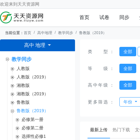
欢迎来到
天天资源网
首页
试卷
同步
当前位置：
首页
高中地理
教学同步
鲁教版（2019）
高中 地理
类型
：
全部
教学同步
等级
：
全部
人教版
人教版（2019）
高中年级
：
全部
湘教版
湘教版（2019）
更多筛选
：
年份
鲁教版
鲁教版（2019）
必修第一册
必修第二册
(current)
最新上传
热门下载
文
选择性必修1