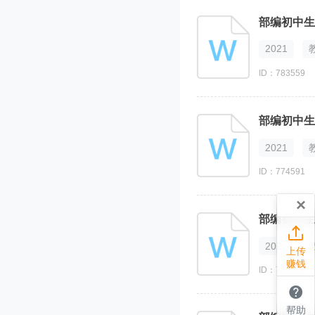
部编初中生
2021
ID：783559
部编初中生
2021
ID：774591
×
部编初中生

2021
上传
赚钱
ID：774588

帮助