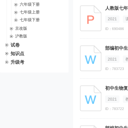
六年级下册
人教版七年
七年级上册
2021
七年级下册
京改版
ID：690486
沪教版
试卷
部编初中生
知识点
2021
升级考
ID：783723
初中生物复
2021
ID：783722