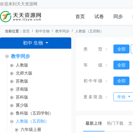
欢迎来到
天天资源网
首页
试卷
同步
当前位置：
首页
初中生物
教学同步
人教版（五四制）
初中 生物
类型
：
全部
教学同步
等级
：
全部
人教版
北师大版
初中年级
：
全部
苏教版
济南版
更多筛选
：
年份
苏科版
冀少版
鲁科版（五四学制）
人教版（五四制）
(current)
最新上传
热门下载
文
六年级上册