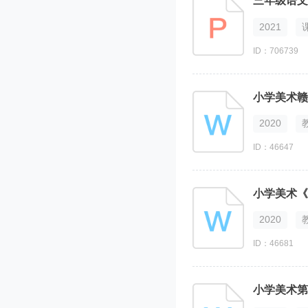
三年级语文下
知识点
2021
升级考
ID：706739
小学美术赣
2020
ID：46647
小学美术《
2020
ID：46681
小学美术第