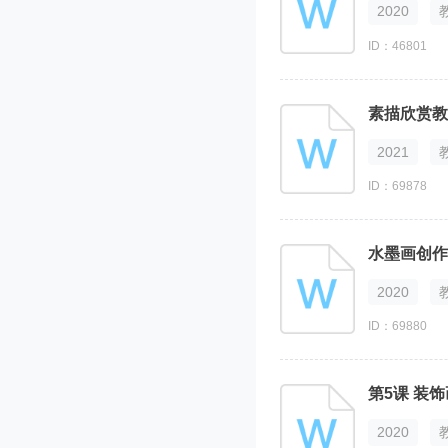
2020
ID：46801
素描欣赏教
2021
ID：69878
水墨画创作
2020
ID：69880
第5课 装饰
2020