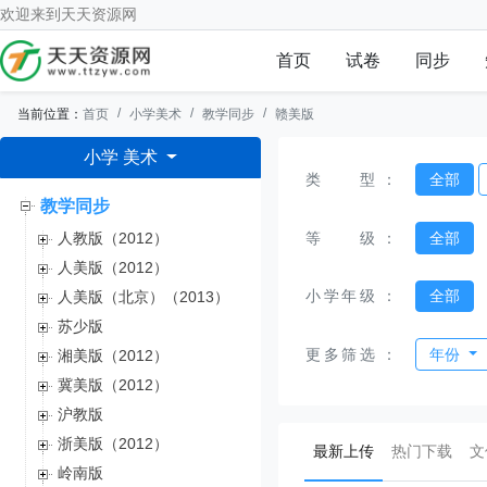
欢迎来到
天天资源网
首页
试卷
同步
当前位置：
首页
小学美术
教学同步
赣美版
小学 美术
类型
：
全部
教学同步
等级
：
全部
人教版（2012）
人美版（2012）
小学年级
：
全部
人美版（北京）（2013）
苏少版
更多筛选
：
年份
湘美版（2012）
冀美版（2012）
沪教版
浙美版（2012）
(current)
最新上传
热门下载
文
岭南版