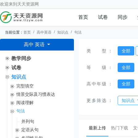
欢迎来到
天天资源网
首页
试卷
同步
当前位置：
首页
高中英语
知识点
句法
高中 英语
类型
：
全部
教学同步
等级
：
全部
试卷
知识点
高中年级
：
全部
完型填空
情景交际及习惯表达
更多筛选
：
知识点
阅读理解
句法
并列句
(current)
最新上传
热门下载
文
定语从句