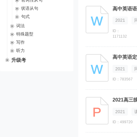
名词性从句
状语从句
高中英语语
句式
2021
词法
ID：
特殊题型
1171132
写作
听力
高中英语定
升级考
2021
ID：783567
2021
ID：499720