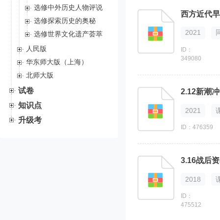
选修中外历史人物评说
西方近代早
选修探索历史的奥秘
2021
选修世界文化遗产荟萃
人民版
ID：
349080
华东师大版（上海）
北师大版
试卷
2.12新
知识点
2021
升级考
ID：476359
3.16战
2018
ID：
475512