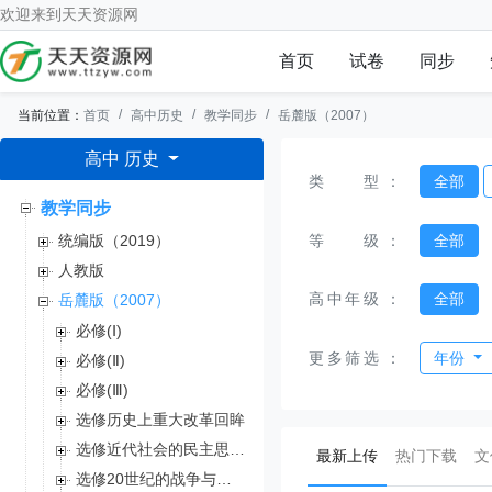
欢迎来到
天天资源网
首页
试卷
同步
当前位置：
首页
高中历史
教学同步
岳麓版（2007）
高中 历史
类型
：
全部
教学同步
等级
：
全部
统编版（2019）
人教版
高中年级
：
全部
岳麓版（2007）
必修(Ⅰ)
更多筛选
：
年份
必修(Ⅱ)
必修(Ⅲ)
选修历史上重大改革回眸
选修近代社会的民主思想与实践
(current)
最新上传
热门下载
文
选修20世纪的战争与和平