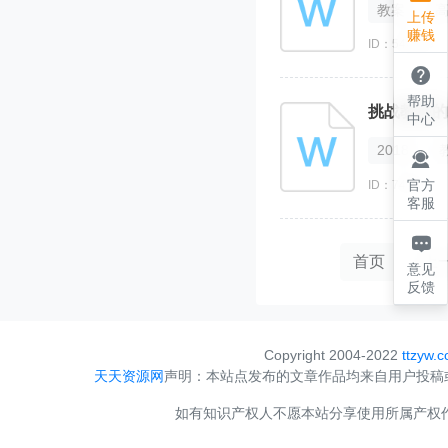
教案
上传
赚钱
ID：544619

帮助
挑战教皇的
中心
2018

官方
ID：74014
客服

首页
上
意见
反馈
Copyright 2004-2022
ttzyw.
天天资源网
声明：本站点发布的文章作品均来自用户投稿
如有知识产权人不愿本站分享使用所属产权作品，