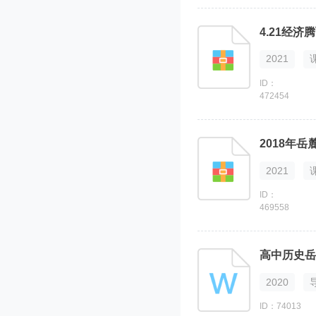
4.21经
2021
ID：
472454
2018年
2021
ID：
469558
高中历史岳
2020
ID：74013