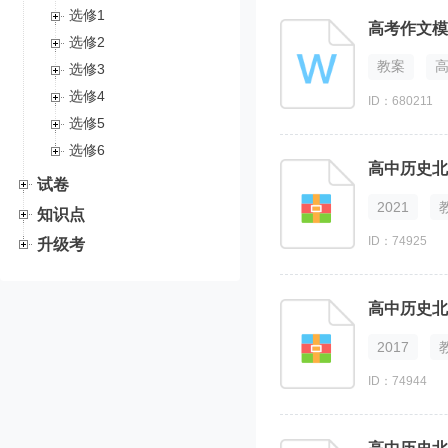
选修1
高考作文模
选修2
教案
选修3
选修4
ID：680211
选修5
选修6
高中历史北
试卷
2021
知识点
ID：74925
升级考
高中历史北
2017
ID：74944