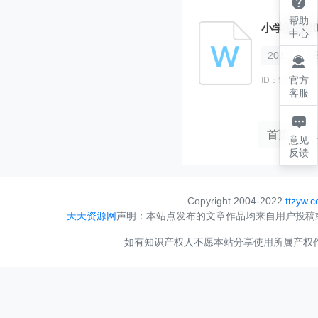

帮助
小学开展2
中心
2017

官方
ID：523380
客服

首页
意见
反馈
Copyright 2004-2022
ttzyw.
天天资源网
声明：本站点发布的文章作品均来自用户投稿
如有知识产权人不愿本站分享使用所属产权作品，