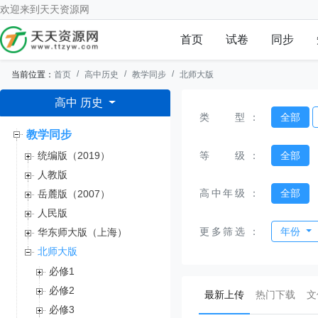
欢迎来到
天天资源网
首页
试卷
同步
当前位置：
首页
高中历史
教学同步
北师大版
高中 历史
类型
：
全部
教学同步
等级
：
全部
统编版（2019）
人教版
高中年级
：
全部
岳麓版（2007）
人民版
更多筛选
：
年份
华东师大版（上海）
北师大版
必修1
必修2
(current)
最新上传
热门下载
文
必修3