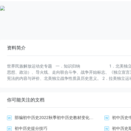
资料简介
世界民族解放运动史专题 一．知识归纳 1．北美独立战争
思想、政治）、导火线、走向联合斗争、战争开始标志、《独立宣言》
宪法的内容与评价、北美独立战争性质及历史意义。 2．拉美独立运
想、国际形势）、揭开序幕、西属拉美革命（两个阶段三个领导）、
义。 3．亚洲革命风暴： 知识索引：半殖民地（土中伊
次起义（爪哇反荷阿反英，伊朗巴布中太平，印度民族大起义，最后三次
你可能关注的文档
度民族大起义（根本原因、直接原因、领导者、主力、历史意义）。 
动： （1）亚洲觉醒：背景分析（民族危机加深、民资产
畴（革命如中国辛亥革命、伊朗和土耳其革命；改革如中国戊戌变法
部编初中历史2022秋季初中历史教材变化对比
初中历史
动、朝鲜义兵运动）；1905—1908年印度人民反英斗争（国大党
罢工）。 （2）非洲反帝（08届始入考纲）：主要形式是武装斗争
初中历史提分技巧
初中历史