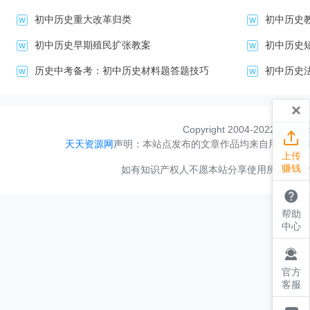
俄比亚胜利。 （3）拉美革命（08届始入考纲）：反帝反封建艰巨
初中历史重大改革归类
初中历史
阶级革命（推翻迪亚斯、挫败美干涉）；1917年墨西哥资产阶级宪
大地产、保障工农权）。 5．反法西斯战争： （1）局部
初中历史早期殖民扩张教案
初中历史
朝鲜；非洲的埃塞俄比亚；欧洲的西班牙。 （2）全面反法西斯战争
东线战场（苏德战场）；北非战场；太平洋战场。 6．欧亚人民民主
历史中考备考：初中历史材料题答题技巧
初中历史
家”08届始入考纲）： 欧洲八个有波、（东）德、匈、捷、罗、保
越。 二．规律小结 1．不同时期的民族解放运动特点带有鲜明的时
×
生产力的发展水平决定的。如拉美独立运动和亚洲革命风暴就分别处
主义阶段，当地的资本主义产生晚，民族资产阶级十分弱小，较陈旧
Copyright 2004-2022
ttzyw.

或农民阶级分别担任了这两次民族解放运动的领导者。而亚洲觉醒时
天天资源网
声明：本站点发布的文章作品均来自用户投稿
当地的民族资产阶级有较大力量，所以在中国、印度、伊朗和土耳其
上传
或革命。 2．多数国家的民族解放运动都带有双重性质。
赚钱
如有知识产权人不愿本站分享使用所属产权作品，
殖民统治的民族解放运动，又是资产阶级革命；亚洲革命风暴具有反

义的双重性质；亚洲觉醒和拉丁美洲民族民主运动具有反帝反封的双
国家进行的战争，既是反法西斯的民族解放战争，又为了建立新型人
帮助
点 1．北美独立战争、亚洲革命风暴、亚洲觉醒和反法西
中心
2．拉美独立运动、19世纪末20世纪初非洲和拉美的反帝斗争、二

的相对冷点。针对这些冷点，应适当多设计一些练习题。 3．注意联
际国内环境，从背景看斗争力量的组成和斗争的结果。 4．识记主要
官方
特点，尤其要注意坚持生产力决定生产关系的原理和事物联系的普遍
客服
例 01．（2007江苏历史17）清朝福建巡抚徐继畲之语