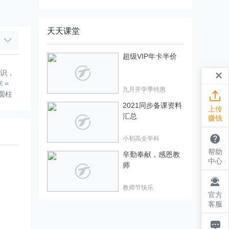
天天课堂
超级VIP年卡半价
知识，
×
米＝
九月开学季特惠
圆柱

（）。
2021同步备课资料
上传
厘米，
汇总
赚钱
）。
底面

小初高全学科
等底等
帮助
辛勤奉献，感恩教
个圆
中心
师
6分）
柱体

教师节快乐
42立
官方
升。
客服
2、
方厘
