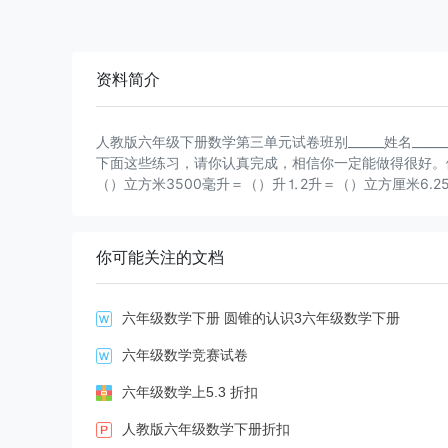
资料简介
人教版六年级下册数学第三单元试卷班别______姓名___
下面这些练习，请你认真完成，相信你一定能做得很好。做
（）立方米3500毫升＝（）升⒈2升＝（）立方厘米6
体体积的（），它的字母公式是v＝（）。3、一个圆柱
4、一个圆柱体，底面积是19平方厘米，高是12厘米，
高是10厘米，它的侧面积是（），表面积是（）。6、
你可能关注的文档
7、一个圆柱和一个圆锥的体积相等，底面积相等。圆锥
积是8平方厘米，它的高是（）。9、一个圆柱侧面积是1
高，它们的体积之和是48立方分米，那么圆锥的体积是（
六年级数学下册 圆锥的认识3六年级数学下册
锥体浸没在底面积是30平方厘米的圆柱形盛有水的容器
1、圆柱体的体积一定比圆锥体的体积大。（）2、圆柱体
六年级数学竞赛试卷
的高与底面周长相等，那么它的侧面展开图是一个正方形。（）
六年级数学上5.3 折扣
方分米。（）5、等底等高的长方体和圆柱体体积相等。
（）三、选择题。（7分）1、一个圆柱底面直径是16
人教版六年级数学下册折扣
一根圆木锯成三段，一共增加（）个面。①2②3③4④6