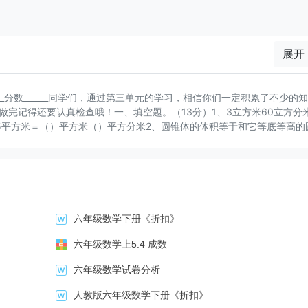
展开
____分数______同学们，通过第三单元的学习，相信你们一定积累了不少的
完记得还要认真检查哦！一、填空题。（13分）1、3立方米60立方分
.25平方米＝（）平方米（）平方分米2、圆锥体的体积等于和它等底等高的
体，把它削成一个与圆柱等底等高的圆锥体，圆锥体的体积是削去部分的
与这个圆柱体等底等高的圆锥体的体积是（）。5、一个圆柱底面直径是4
圆柱的侧面展开可得到一个（），它的长等于圆柱的（），宽等于圆柱的（
的高是6分米，圆柱的高是（）分米。8、一个圆锥的体积是24立方厘米，
2.56平方分米，高是2分米，它的体积是（）。10、一个圆柱和一个圆锥
）立方分米。11、圆柱的体积＝（），用字母表示是v＝（）。12、把一
六年级数学下册《折扣》
里，水面升高4厘米，这个圆锥体的体积是（）立方厘米。二、判断题。（
的底面半径扩大到原来的2倍，圆柱体的体积就扩大4倍。（）3、如果圆
六年级数学上5.4 成数
5 4、圆锥体底面半径3分米，高1米，它的体积是×⒊14×3×1＝9.
六年级数学试卷分析
（）6、一个圆柱形的玻璃杯可盛水1立方分米，我们就说玻璃杯容积是1
厘米，高是16厘米，它的侧面展开后是一个（）。①圆形②长方形③正方形
人教版六年级数学下册《折扣》
3、一个圆锥体积是12.56立方厘米，比等底等高的圆柱体积少（）立