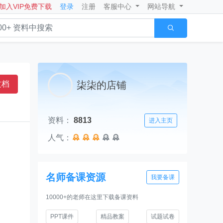
加入VIP免费下载
登录
注册
客服中心
网站导航

文档
柒柒的店铺
资料：
8813
进入主页
人气：





名师备课资源
我要备课
10000+的老师在这里下载备课资料
PPT课件
精品教案
试题试卷