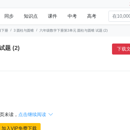
同步
知识点
课件
中考
高考
级下册
3 圆柱与圆锥
六年级数学下册第3单元 圆柱与圆锥 试题 (2)
六年级数学下册第3单元 圆柱与圆锥 试题 (2)
下载
页未读，
点击继续阅读

加入VIP免费下载