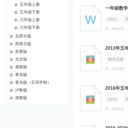
五年级上册
一年级数学
五年级下册
2021
六年级上册
六年级下册
ID：450170
北师大版
西师大版
2013年
苏教版
期末试卷
北京版
冀教版
ID：322283
青岛版
青岛版（五四学制）
2016年
沪教版
浙教版
2016
试卷
ID：352211
知识点
升级考