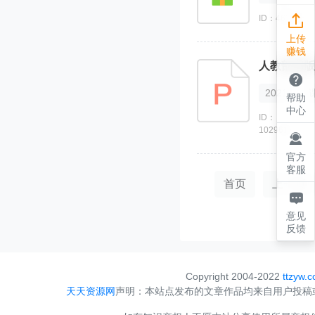

ID：463415
上传
赚钱
人教部编版

2021
帮助
中心
ID：
1029616

官方
客服
首页
上一页

意见
反馈
Copyright 2004-2022
ttzyw.
天天资源网
声明：本站点发布的文章作品均来自用户投稿