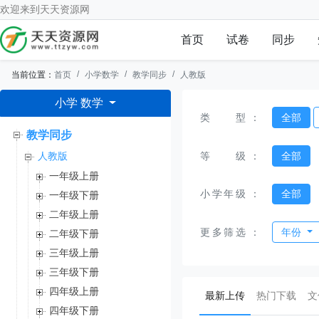
欢迎来到
天天资源网
首页
试卷
同步
当前位置：
首页
小学数学
教学同步
人教版
小学 数学
类型
：
全部
教学同步
等级
：
全部
人教版
一年级上册
小学年级
：
全部
一年级下册
二年级上册
更多筛选
：
年份
二年级下册
三年级上册
三年级下册
四年级上册
(current)
最新上传
热门下载
文
四年级下册