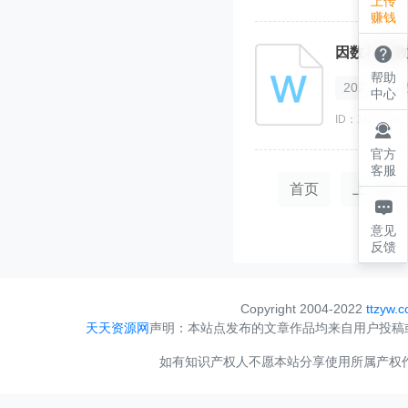
上传
赚钱

因数与倍数
帮助
2021
中心
ID：1198373

官方
客服
首页
上一页

意见
反馈
Copyright 2004-2022
ttzyw.
天天资源网
声明：本站点发布的文章作品均来自用户投稿
如有知识产权人不愿本站分享使用所属产权作品，