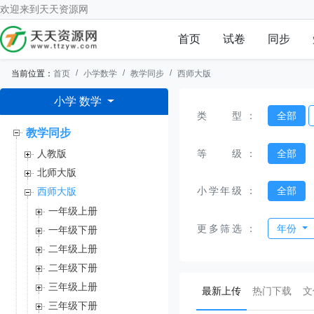
欢迎来到
天天资源网
首页
试卷
同步
当前位置：
首页
小学数学
教学同步
西师大版
小学 数学
类型
：
全部
教学同步
等级
：
全部
人教版
北师大版
小学年级
：
全部
西师大版
一年级上册
更多筛选
：
年份
一年级下册
二年级上册
二年级下册
三年级上册
(current)
最新上传
热门下载
文
三年级下册