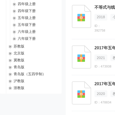
四年级上册
不等式与线
四年级下册
2018
五年级上册
五年级下册
ID：
392758
六年级上册
六年级下册
苏教版
2017年
北京版
2021
冀教版
ID：473938
青岛版
青岛版（五四学制）
沪教版
2017年
浙教版
2020
试卷
ID：478834
知识点
升级考