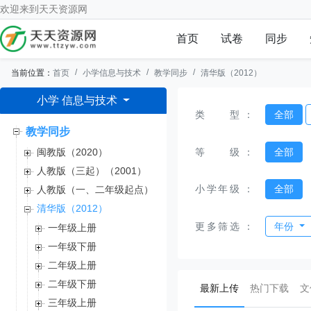
欢迎来到
天天资源网
首页
试卷
同步
当前位置：
首页
小学信息与技术
教学同步
清华版（2012）
小学 信息与技术
类型
：
全部
教学同步
等级
：
全部
闽教版（2020）
人教版（三起）（2001）
小学年级
：
全部
人教版（一、二年级起点）
清华版（2012）
更多筛选
：
年份
一年级上册
一年级下册
二年级上册
二年级下册
(current)
最新上传
热门下载
文
三年级上册