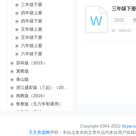
三年级下册
三年级下册
四年级上册
2021
四年级下册
五年级上册
ID：669287
五年级下册
六年级上册
六年级下册
苏科版（2015）
冀教版
泰山版
浙江摄影版（三起）（2012）
闽教版（2016）
鲁教版（五六年制通用）
龙教版（三起）
川教版（三起）
Copyright 2004-2022
ttzyw.
河大版（河北）（三起）
天天资源网
声明：本站点发布的文章作品均来自用户投稿