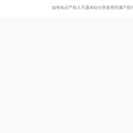
南方版（湖南）
如有知识产权人不愿本站分享使用所属产权作品，
电子工业版（内蒙古）
华师大版（上海）（三起）
华中师大版（三起）
西师大版（2016）
粤教版
电子工业版（安徽）
北京版（2013）
川教版（2019）
陕教版
人教版（2015）
粤教版（B版）
浙江摄影版（三起）（2020）
南方版（湖南）（2019）
试卷
知识点
升级考