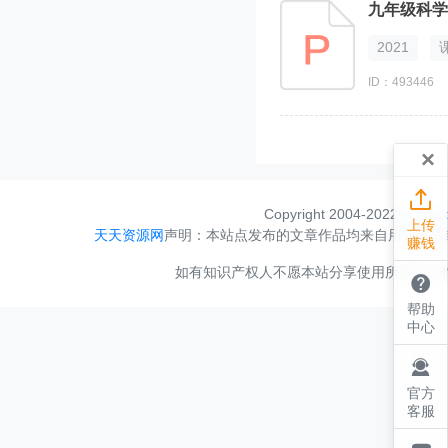
九年级科学
2021
ID：493446
×

Copyright 2004-2022
ttzyw.
上传
天天资源网
声明：本站点发布的文章作品均来自用户投稿
赚钱
如有知识产权人不愿本站分享使用所属产权作品，

帮助
中心

官方
客服