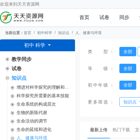
欢迎来到
天天资源网
首页
试卷
同步
当前位置：
首页
初中科学
知识点
人、健康与环境
初中 科学
类型
：
全部
教学同步
等级
：
全部
试卷
知识点
初中年级
：
全部
增进对科学探究的理解和提高探究的能力
科学探究所需要的基本技能
更多筛选
：
知识点
生命系统的构成层次
生物的新陈代谢
生命活动的调节
(current)
生命的延续和进化
最新上传
热门下载
文
人、健康与环境