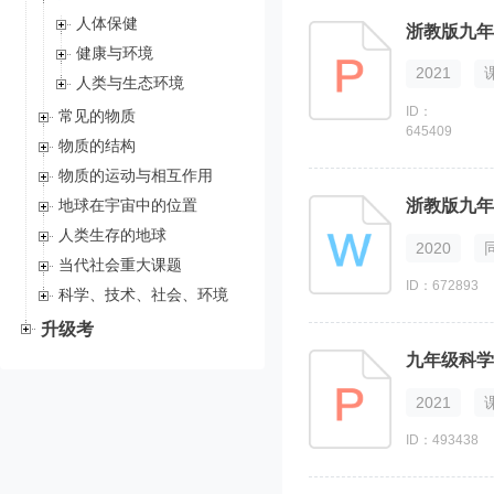
人体保健
浙教版九年
健康与环境
2021
人类与生态环境
ID：
常见的物质
645409
物质的结构
物质的运动与相互作用
浙教版九年
地球在宇宙中的位置
人类生存的地球
2020
当代社会重大课题
ID：672893
科学、技术、社会、环境
升级考
2021
ID：493438