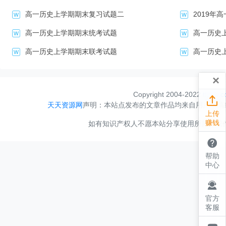
现与下面因素相关的是( ) A．郡县制度的发展 B．小农经济的确立 C
高一历史上学期期末复习试题二
2019年
我国古代历来都重视对县官政绩的考核。秦汉时期通过上计制度考察
为对县官奖惩的依据；唐代对县官的考绩制度日趋完善，包含德、勤
高一历史上学期期末统考试题
高一历史
严密的考绩制度，分为考满和考察，两者相辅进行。这一变化实质上反映
断提高 B．中央集权不断加强 C．监察制度不断完善 D．君主专制日
高一历史上学期期末联考试题
高一历史
下省封拜官职，因心怯，故他装罝诏敕的封袋，不敢照常式封发，而改
笔，而改用墨笔，当时称为“斜封墨敕”。这表明( ) A．中书省和门下
×
所弱化 非常感谢上级领导对我的信任，这次安排我向股份公司述职
我个人的关心和爱护，更是对**百联东方商厦有限公司工作的高度重
Copyright 2004-2022
ttzyw.

有一定的约束力 D．唐朝中枢机构的行政决策具有民主性质 5．“从
天天资源网
声明：本站点发布的文章作品均来自用户投稿
的基础建立在世家大族所支配的经济结构上面。而九品 中正制尽管
上传
结果却是加重了大族在地方上的权威。”这表明 九品中正制( ) A．造
赚钱
如有知识产权人不愿本站分享使用所属产权作品，
专制皇权不断走向 衰落 C．有利于从地方选拔大量人才 D．难以实现

前，选任监察官的首要标准必然是刚正坦直、不阿附权幸，敢于直言
身，这一标准得到宋以后历代朝廷的一再强调。这说明监察官选任( ) A ． 
帮助
注重门第到注 重科举 C ． 不 再 受 到 皇 权 干 扰 D．侧重德行
中心
的特点明显，如:陕西行省越过秦岭而有汉中盆地，湖广行省以湖南、

西，江西行省也同样跨过南岭而有广东；河南江北行省则合淮水南北 为
间的隔绝状态 B．顺应了经济格局 变动趋势 C．消除了地方分裂割据
官方
合 8．柏拉图指出：“雅典的民主制是一种使人乐意的、无政府状态
客服
下，不加区分地把一种平等给予一切人，不管他们是不是平等者。”据