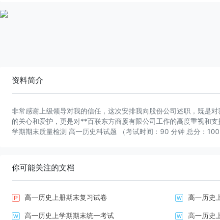
资料简介
非常感谢上级领导对我的信任，这次安排我向股份公司述职，既是对
的关心和爱护，更是对**百联东方商厦有限公司工作的高度重视和支持。 泉
学期期末质量检测 高一历史科试题 （考试时间：90 分钟 总分：100 
分） 一、单项选择题（本大题共 32 小题，每小题 1.5 分，共 4
有 一项是符合题目要求的） 1．公元前 634 年，齐国攻打魯国，
公与齐国的祖上姜太公，共 同协助周王安天下，有世世子孙无相害
你可能关注的文档
于是，齐君下令退兵。 这一结果出现的原因是( ) A．盟约对各诸侯的
的宗族观念 C．诸侯必须服从天子的分封体制 D．文化认同、天下共
有姓也有氏。“姓”是从居住的村落，或者所属的部族名称而来；“氏”
高一历史上册期末复习试卷
高一历史
所任的官职，或者死后按照功绩，追加的称号而来。所以贵族有姓、
没有氏。同“氏”的男女可以通婚，同“姓”的男女却不可以通 婚。由
高一历史上学期期末统一考试
高一历史