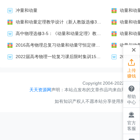
冲量和动量
动量和动
动量和动量定理教学设计（新人教版选修3-5）
动量和动量
高中物理选修3-5：《动量和动量定理》教学设计
动量和动量定
2016高考物理总复习动量和动量守恒定律课时检测（有解析）
动量与动量守
×
2022届高考物理一轮复习课后限时集训15动量和动量定理含解析新人教版
2022年高考物

上传
赚钱
Copyright 2004-2022
ttzyw.

天天资源网
声明：本站点发布的文章作品均来自用户投稿
帮助
如有知识产权人不愿本站分享使用所属产权作品，
中心

官方
客服