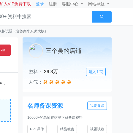
加入VIP免费下载
登录
注册
客服中心
网站导航

期末摸拟试题（含答案华东师大版）
文档
三个吴的店铺
资料：
29.3万
进入主页
人气：





件，
名师备课资源
我要备课
10000+的老师在这里下载备课资料
PPT课件
精品教案
试题试卷