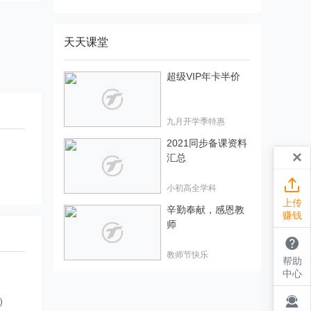
天天课堂
超级VIP年卡半价
九月开学季特惠
2021同步备课资料
×
汇总

小初高全学科
上传
辛勤奉献，感恩教
赚钱
师

教师节快乐
帮助
中心

）