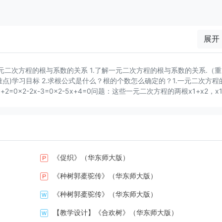
展开
一元二次方程的根与系数的关系 1.了解一元二次方程的根与系数的关系.（
难点)学习目标 2.求根公式是什么？根的个数怎么确定的？1.一元二次方程
+2=0x2-2x-3=0x2-5x+4=0问题：这些一元二次方程的两根x1+x2，x1
31454一元二次方程的根与系数的关系1完成下表：新课讲解 由上可知，猜
x1，x2，那么新课讲解 猜想：如果一元二次方程ax2+bx+c=0（a、b
2与系数a、b、c的关系为新课讲解 验证：新课讲解 猜想正确！新课讲解 任何
≠0)的两个根是x1，x2，那么x1+x2=，x1·x2=注意：能用根与系数的关
用根与系数的关系不解方程，求下列方程两根之和两根之积.利用一元二次方程
不是一般式的要先化成一般式；⑵在使用x1+x2=时，注意“-”不要漏写
《促织》（华东师大版）
，利用根与系数的关系，求下列各式的值.例2新课讲解 解:由题意知新课
次项系数为1.解:（x-2)（x-3）=0，即x2-5x+6=0.(答案不唯
《种树郭橐驼传》（华东师大版）
、求方程中的待定系数解：设方程的另一个根为x1.由题意，得2+x1=-p=
《种树郭橐驼传》（华东师大版）
.方程有一个正根，一个负根，求m的取值范围.解：根据题意，得∴0
【教学设计】《合欢树》（华东师大版）