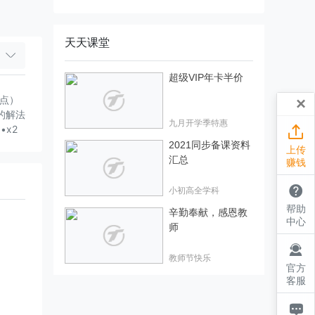
天天课堂
超级VIP年卡半价
重点）
×
的解法
九月开学季特惠
•x2

想正
2021同步备课资料
上传
、c是
汇总
赚钱
一个一
系的前

小初高全学科
的根与
帮助
辛勤奉献，感恩教
.例1
中心
师
讲解
一）例3

教师节快乐
6，
官方
客服
