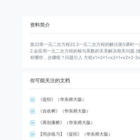
资料简介
第22章一元二次方程22.2一元二次方程的解法第5课时
2.会应用一元二次方程的根与系数的关系解决相关问题.(
有哪些，步骤呢？问题引入 方程x1x2x1+x2x1•x2x2-3x
与对应的一元二次方程的系数有什么关系？2132-132-
确！猜想：当二次项系数为1时，方程x2+px+q=0的两根为
常数，a≠0）的两根为x1，x2，且则x1+x2和x1•x
你可能关注的文档
元二次方程的根与系数的关系：如果方程ax2+bx+c=0(a
提条件为b2-4ac≥0.韦达定理新课讲解 一、直接运
系数的关系解决问题2在使用根与系数的关系时，应注意：⑴
《促织》（华东师大版）
新课讲解 二、求关于两根的代数式的值设是方程的两个根
三、构造新方程求一个一元二次方程，使它的两个根是2和3，且二
《合欢树》（华东师大版）
新课讲解 方程的两根之和为6，一根为2，求p、q的值.四
《再别康桥》（华东师大版）
2x1=q，所以x1=4，p=-6，q=8.例4新课讲解 1
【同步练习】《促织》（华东师大版）