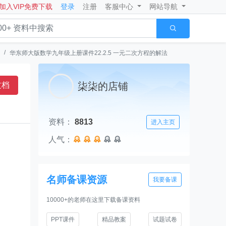
加入VIP免费下载
登录
注册
客服中心
网站导航

华东师大版数学九年级上册课件22.2.5 一元二次方程的解法
文档
柒柒的店铺
资料：
8813
进入主页
人气：





名师备课资源
我要备课
10000+的老师在这里下载备课资料
PPT课件
精品教案
试题试卷