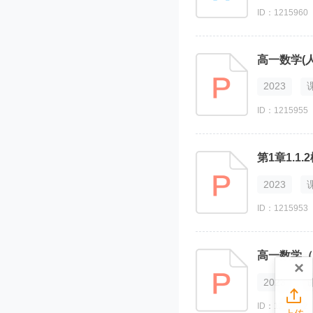
ID：1215960
2023
ID：1215955
第1章1.1
2023
ID：1215953
×
2023

ID：1215952