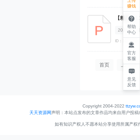
上传
赚钱

【精品】1.
帮助
2023
中心
ID：1215949

官方
客服
首页
上一页

意见
反馈
Copyright 2004-2022
ttzyw.
天天资源网
声明：本站点发布的文章作品均来自用户投稿
如有知识产权人不愿本站分享使用所属产权作品，