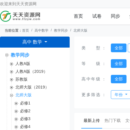
欢迎来到
天天资源网
首页
试卷
同步
当前位置：
首页
高中数学
教学同步
北师大版
高中 数学
类型
：
全部
教学同步
等级
：
全部
人教A版
人教A版（2019）
高中年级
：
全部
苏教版
北师大版（2019）
更多筛选
：
年份
北师大版
必修1
必修2
必修3
(current)
最新上传
热门下载
文
必修4