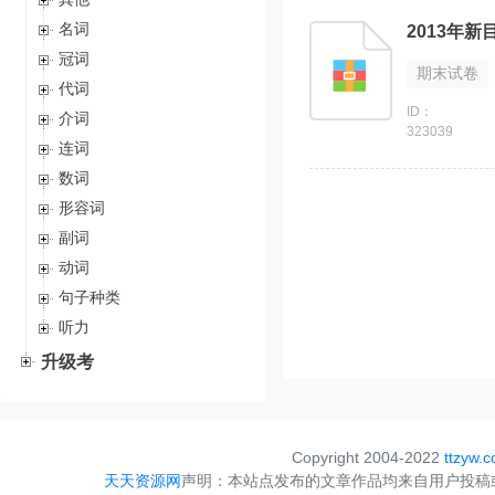
名词
2013年
冠词
期末试卷
代词
ID：
介词
323039
连词
数词
形容词
副词
动词
句子种类
听力
升级考
Copyright 2004-2022
ttzyw.
天天资源网
声明：本站点发布的文章作品均来自用户投稿