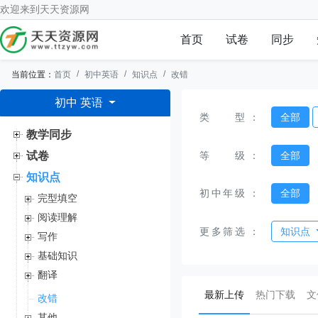
欢迎来到
天天资源网
首页
试卷
同步
当前位置：
首页
初中英语
知识点
改错
初中 英语
类型
：
全部
教学同步
等级
：
全部
试卷
知识点
初中年级
：
全部
完型填空
阅读理解
更多筛选
：
知识点
写作
基础知识
翻译
(current)
最新上传
热门下载
文
改错
其他