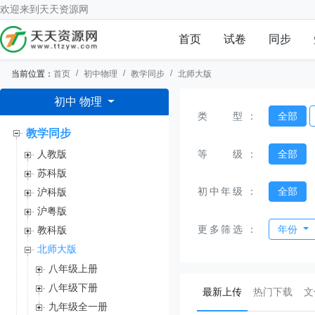
欢迎来到
天天资源网
首页
试卷
同步
当前位置：
首页
初中物理
教学同步
北师大版
初中 物理
类型
：
全部
教学同步
等级
：
全部
人教版
苏科版
初中年级
：
全部
沪科版
沪粤版
更多筛选
：
年份
教科版
北师大版
八年级上册
八年级下册
(current)
最新上传
热门下载
文
九年级全一册