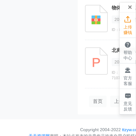
×
物体的浮沉

2021
上传
ID：89060
赚钱

北师大版八
帮助
中心
2020

ID：
官方
710799
客服

首页
上一页
意见
反馈
Copyright 2004-2022
ttzyw.
天天资源网
声明：本站点发布的文章作品均来自用户投稿