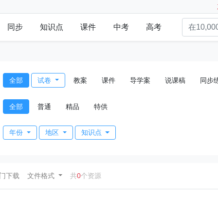
同步
知识点
课件
中考
高考
全部
试卷
教案
课件
导学案
说课稿
同步
全部
普通
精品
特供
年份
地区
知识点
ent)
门下载
文件格式
共
0
个资源