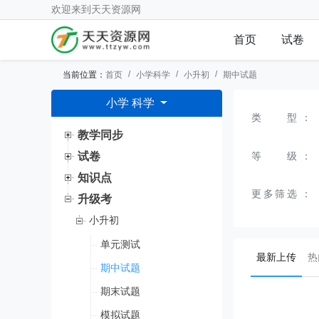
欢迎来到
天天资源网
首页
试卷
当前位置：
首页
小学科学
小升初
期中试题
小学 科学
类型
：
教学同步
等级
：
试卷
知识点
更多筛选
：
升级考
小升初
单元测试
(curr
最新上传
热
期中试题
期末试题
模拟试题