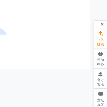
×

上传
赚钱

帮助
中心

官方
客服

意见
反馈