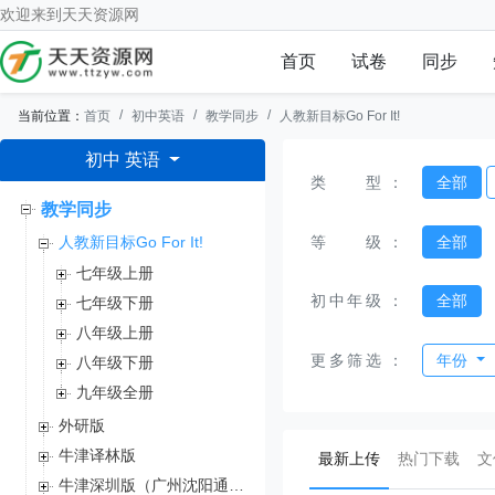
欢迎来到
天天资源网
首页
试卷
同步
当前位置：
首页
初中英语
教学同步
人教新目标Go For It!
初中 英语
类型
：
全部
教学同步
等级
：
全部
人教新目标Go For It!
七年级上册
初中年级
：
全部
七年级下册
八年级上册
更多筛选
：
年份
八年级下册
九年级全册
外研版
牛津译林版
(current)
最新上传
热门下载
文
牛津深圳版（广州沈阳通用）