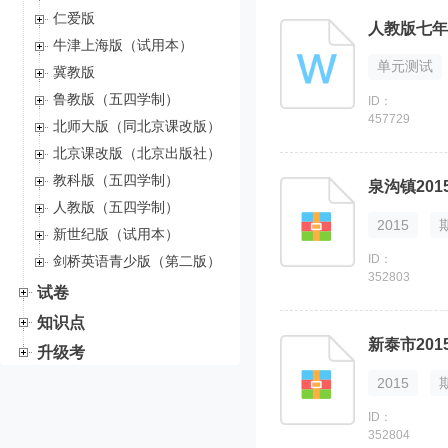
仁爱版
人教版七年
牛津上海版（试用本）
单元测试
冀教版
鲁教版（五四学制）
ID：
457729
北师大版（同北京课改版）
北京课改版（北京出版社）
教科版（五四学制）
泉沟镇20
人教版（五四学制）
2015
新世纪版（试用本）
ID：
剑桥英语青少版（第二版）
352803
试卷
知识点
新泰市20
升级考
2015
ID：
352804