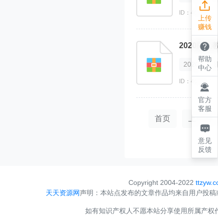

ID：462722
上传
赚钱

帮助
2020
中心
ID：462717

官方
客服
首页
上一页

意见
反馈
Copyright 2004-2022
ttzyw.
天天资源网
声明：本站点发布的文章作品均来自用户投稿
如有知识产权人不愿本站分享使用所属产权作品，